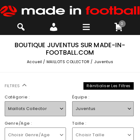
0
BOUTIQUE JUVENTUS SUR MADE-IN-
FOOTBALL.COM
Accueil
/
MAILLOTS COLLECTOR
/
Juventus
FILTRES
Réinitialiser Les Filtres
Catégorie :
Équipe :
Maillots Collector
Juventus
Genre/Age :
Taille :
Choisir Genre/Age
Choisir Taille